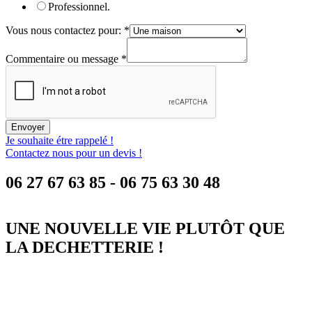
Professionnel.
Vous nous contactez pour:
*
Commentaire ou message
*
Envoyer
Je souhaite étre rappelé !
Contactez nous pour un devis !
06 27 67 63 85 - 06 75 63 30 48
Leaflet
| données ©
OpenStreetMap
/ODbL - rendu
OSM France
+
UNE NOUVELLE VIE PLUTÔT QUE
−
LA DECHETTERIE !