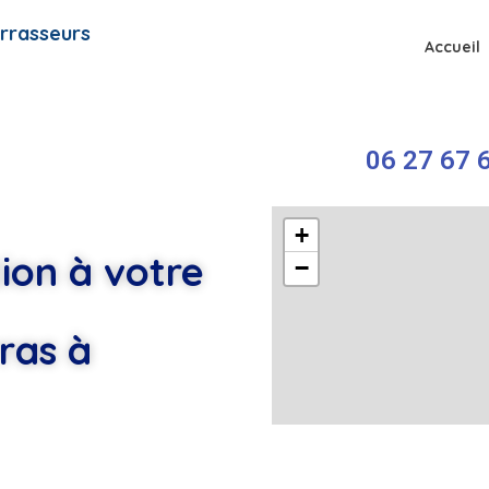
rrasseurs
Accueil
06 27 67 6
+
ion à votre
−
ras à