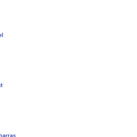
el
t
barras