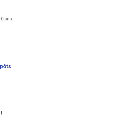
10 ans.
mpôts
it