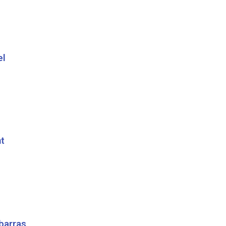
el
t
barras