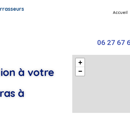
rrasseurs
Accueil
06 27 67 6
+
ion à votre
−
ras à