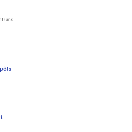
10 ans.
mpôts
it