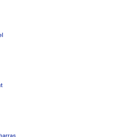
el
t
barras