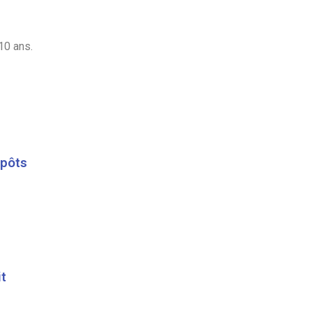
10 ans.
mpôts
it