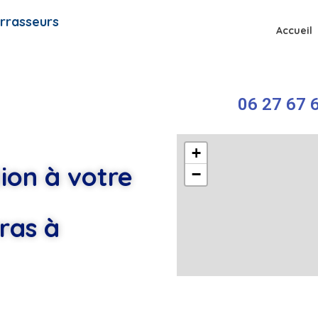
rrasseurs
Accueil
06 27 67 6
+
ion à votre
−
ras à