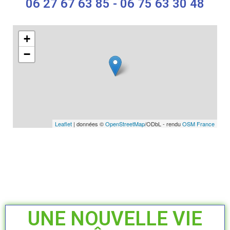
06 27 67 63 85 - 06 75 63 30 48
+
−
Leaflet
| données ©
OpenStreetMap
/ODbL - rendu
OSM France
UNE NOUVELLE VIE