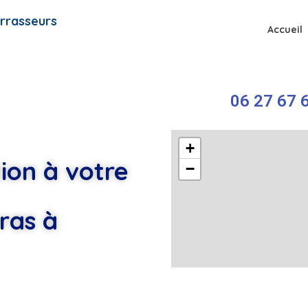
rrasseurs
Accueil
06 27 67 6
+
ion à votre
−
ras à