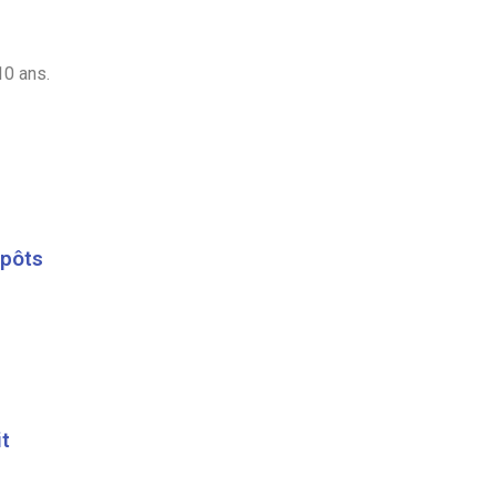
10 ans.
mpôts
it