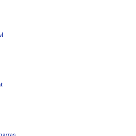
el
t
barras