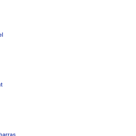
el
t
barras