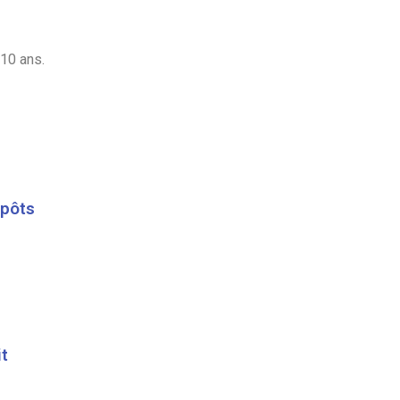
10 ans.
mpôts
it