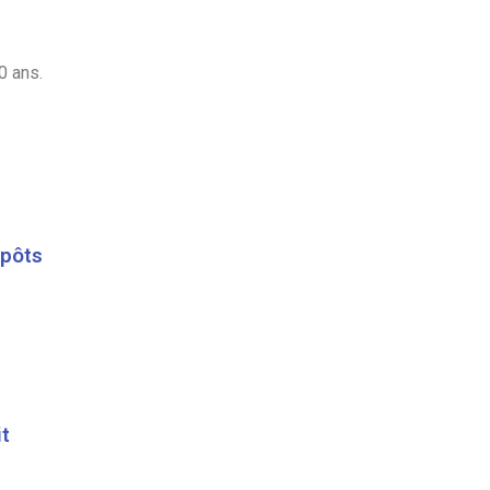
0 ans.
mpôts
it