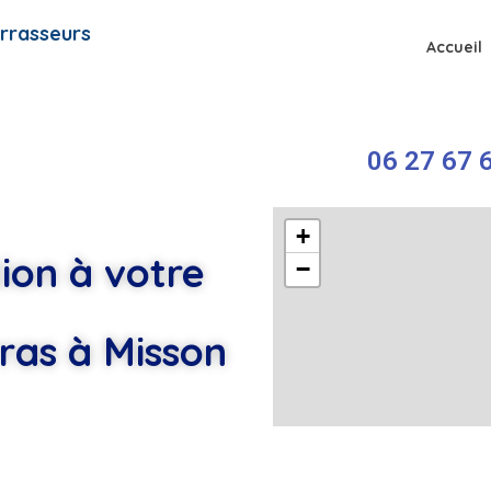
rrasseurs
Accueil
06 27 67 6
+
ion à votre
−
ras à Misson