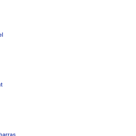
el
t
barras