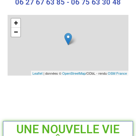
06 27 67 63 85 - 06 75 63 30 48
+
−
Leaflet
| données ©
OpenStreetMap
/ODbL - rendu
OSM France
UNE NOUVELLE VIE